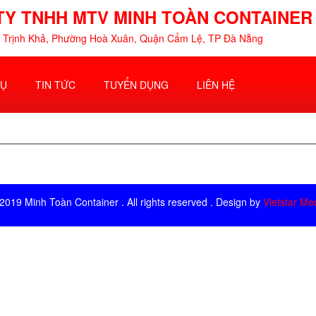
TY TNHH MTV MINH TOÀN CONTAINER
 Trịnh Khả, Phường Hoà Xuân, Quận Cẩm Lệ, TP Đà Nẵng
VỤ
TIN TỨC
TUYỂN DỤNG
LIÊN HỆ
2019 Minh Toàn Container . All rights reserved . Design by
Vietstar Me