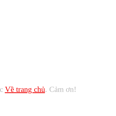
ác
Về trang chủ
. Cảm ơn!