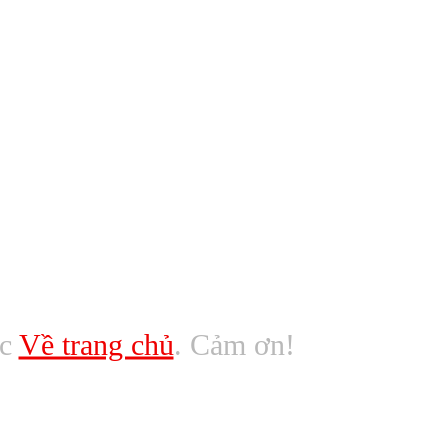
ác
Về trang chủ
. Cảm ơn!